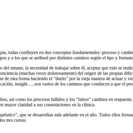
rapia, todas confluyen en dos conceptos fundamentales: proceso y cambio
os y a los que se arribará por distintos caminos según el tipo y formato 
o del mismo, la necesidad de trabajar sobre él, aceptar que esto se real
conciencia (muchas veces dolorosamente) del origen de las propias dificul
arse de otra forma haciendo el “duelo” por la vieja manera de actuar y v
tificación, insight…..son varios de los caminos que conducen a que el pro
hos, así como los procesos fallidos y los “falsos” cambios en respuesta a
n mayor claridad a sus connotaciones en la clínica.
péutico”, que se desarrollan más adelante en el año. Todos ellos forman
os tres cursos