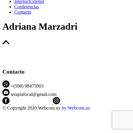
Interior/Exterior
Conferencias
Contacto
Adriana Marzadri
Contacto
+(598) 98475903
terapiafocal@gmail.com
CEIPFOTerapiaFocal
@ceipfo
© Copyright 2020 Webcom.uy
by
Webcom.uy