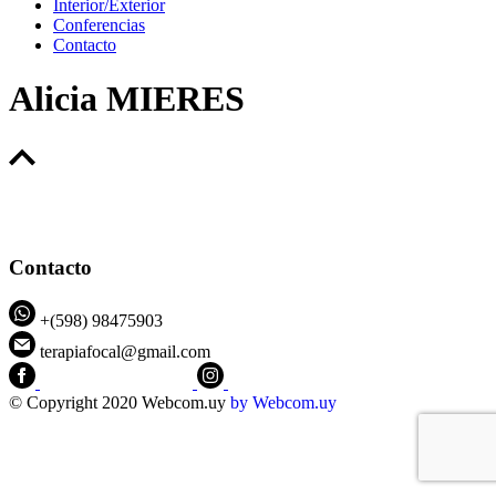
Interior/Exterior
Conferencias
Contacto
Alicia MIERES
Contacto
+(598) 98475903
terapiafocal@gmail.com
CEIPFOTerapiaFocal
@ceipfo
© Copyright 2020 Webcom.uy
by
Webcom.uy