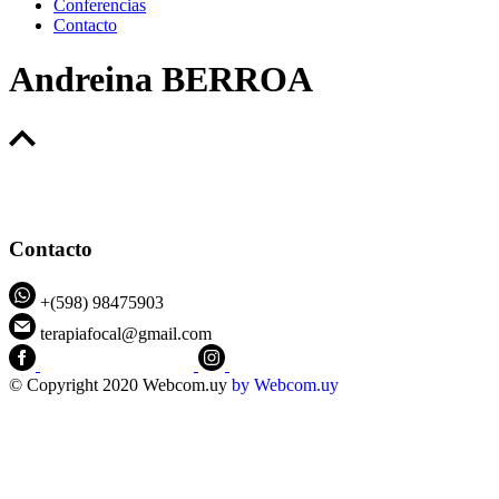
Conferencias
Contacto
Andreina BERROA
Contacto
+(598) 98475903
terapiafocal@gmail.com
CEIPFOTerapiaFocal
@ceipfo
© Copyright 2020 Webcom.uy
by
Webcom.uy