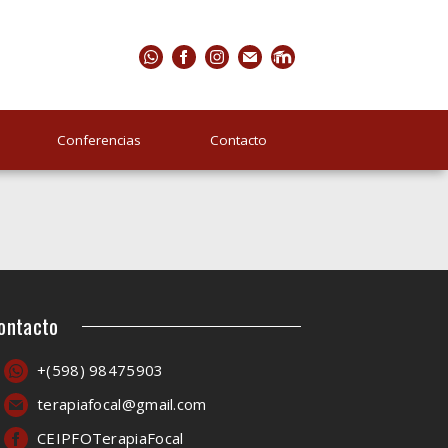
Conferencias
Contacto
ontacto
+(598) 98475903
terapiafocal@gmail.com
CEIPFOTerapiaFocal