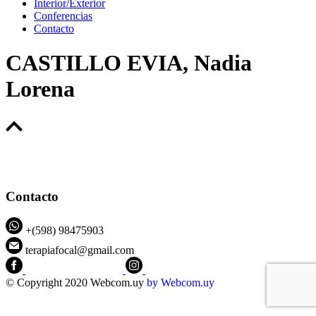
Interior/Exterior
Conferencias
Contacto
CASTILLO EVIA, Nadia
Lorena
Contacto
+(598) 98475903
terapiafocal@gmail.com
CEIPFOTerapiaFocal
@ceipfo
© Copyright 2020 Webcom.uy
by
Webcom.uy