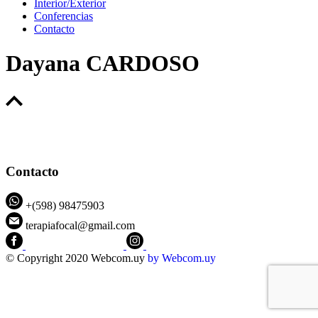
Interior/Exterior
Conferencias
Contacto
Dayana CARDOSO
Contacto
+(598) 98475903
terapiafocal@gmail.com
CEIPFOTerapiaFocal
@ceipfo
© Copyright 2020 Webcom.uy
by
Webcom.uy