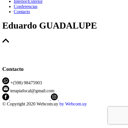
Interior/Exterior
Conferencias
Contacto
Eduardo GUADALUPE
Contacto
+(598) 98475903
terapiafocal@gmail.com
CEIPFOTerapiaFocal
@ceipfo
© Copyright 2020 Webcom.uy
by
Webcom.uy