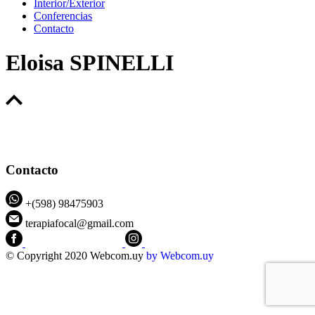
Interior/Exterior
Conferencias
Contacto
Eloisa SPINELLI
Contacto
+(598) 98475903
terapiafocal@gmail.com
CEIPFOTerapiaFocal
@ceipfo
© Copyright 2020 Webcom.uy
by
Webcom.uy