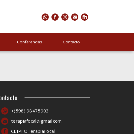
Conferencias
Contacto
ontacto
+(598) 98475903
terapiafocal@gmail.com
CEIPFOTerapiaFocal