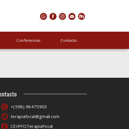
Conferencias
Contacto
ontacto
+(598) 98475903
terapiafocal@gmail.com
CEIPFOTerapiaFocal