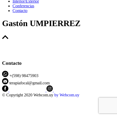
Interior/Exterior
Conferencias
Contacto
Gastón UMPIERREZ
Contacto
+(598) 98475903
terapiafocal@gmail.com
CEIPFOTerapiaFocal
@ceipfo
© Copyright 2020 Webcom.uy
by
Webcom.uy