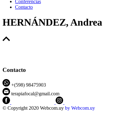
Conferencias
Contacto
HERNÁNDEZ, Andrea
Contacto
+(598) 98475903
terapiafocal@gmail.com
CEIPFOTerapiaFocal
@ceipfo
© Copyright 2020 Webcom.uy
by
Webcom.uy