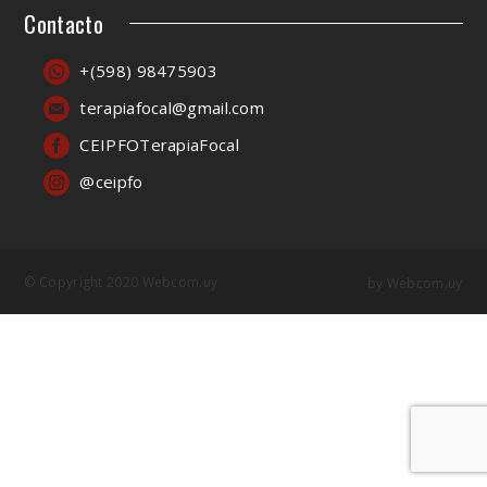
Contacto
+(598) 98475903
terapiafocal@gmail.com
CEIPFOTerapiaFocal
@ceipfo
© Copyright 2020 Webcom.uy
by
Webcom.uy