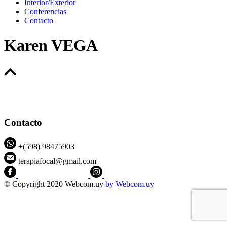
Interior/Exterior
Conferencias
Contacto
Karen VEGA
Contacto
+(598) 98475903
terapiafocal@gmail.com
CEIPFOTerapiaFocal
@ceipfo
© Copyright 2020 Webcom.uy
by
Webcom.uy