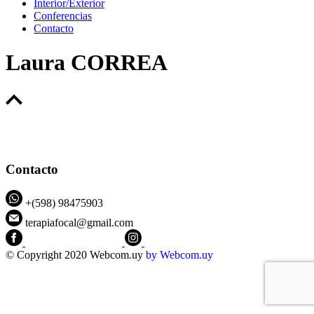
Interior/Exterior
Conferencias
Contacto
Laura CORREA
Contacto
+(598) 98475903
terapiafocal@gmail.com
CEIPFOTerapiaFocal
@ceipfo
© Copyright 2020 Webcom.uy
by
Webcom.uy