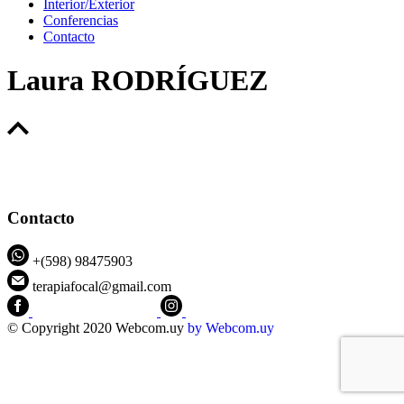
Interior/Exterior
Conferencias
Contacto
Laura RODRÍGUEZ
Contacto
+(598) 98475903
terapiafocal@gmail.com
CEIPFOTerapiaFocal
@ceipfo
© Copyright 2020 Webcom.uy
by
Webcom.uy