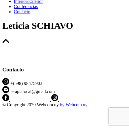
Interior/Exterior
Conferencias
Contacto
Leticia SCHIAVO
Contacto
+(598) 98475903
terapiafocal@gmail.com
CEIPFOTerapiaFocal
@ceipfo
© Copyright 2020 Webcom.uy
by
Webcom.uy