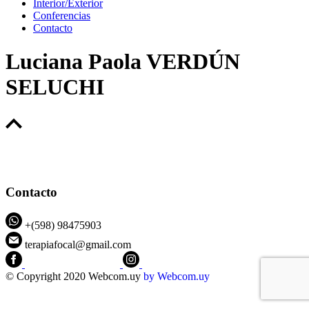
Interior/Exterior
Conferencias
Contacto
Luciana Paola VERDÚN
SELUCHI
Contacto
+(598) 98475903
terapiafocal@gmail.com
CEIPFOTerapiaFocal
@ceipfo
© Copyright 2020 Webcom.uy
by
Webcom.uy