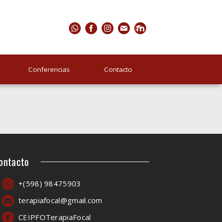
Conferencias
Contacto
ontacto
+(598) 98475903
terapiafocal@gmail.com
CEIPFOTerapiaFocal