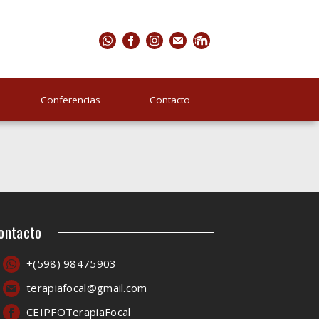
Conferencias
Contacto
ontacto
+(598) 98475903
terapiafocal@gmail.com
CEIPFOTerapiaFocal