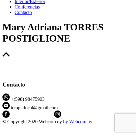
Interior/Exterior
Conferencias
Contacto
Mary Adriana TORRES
POSTIGLIONE
Contacto
+(598) 98475903
terapiafocal@gmail.com
CEIPFOTerapiaFocal
@ceipfo
© Copyright 2020 Webcom.uy
by
Webcom.uy