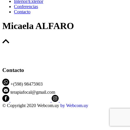
Interior/Exterior
Conferencias
Contacto
Micaela ALFARO
Contacto
+(598) 98475903
terapiafocal@gmail.com
CEIPFOTerapiaFocal
@ceipfo
© Copyright 2020 Webcom.uy
by
Webcom.uy