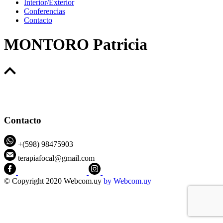
Interior/Exterior
Conferencias
Contacto
MONTORO Patricia
Contacto
+(598) 98475903
terapiafocal@gmail.com
CEIPFOTerapiaFocal
@ceipfo
© Copyright 2020 Webcom.uy
by
Webcom.uy