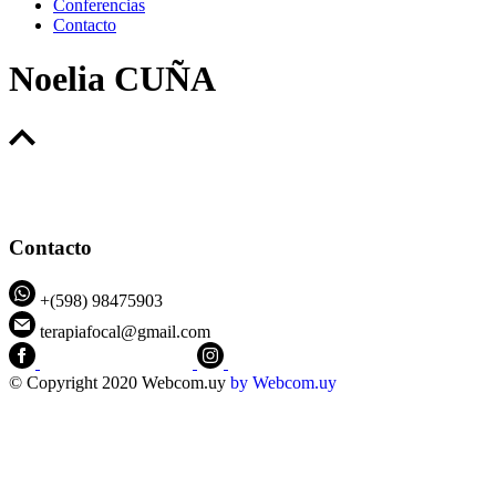
Conferencias
Contacto
Noelia CUÑA
Contacto
+(598) 98475903
terapiafocal@gmail.com
CEIPFOTerapiaFocal
@ceipfo
© Copyright 2020 Webcom.uy
by
Webcom.uy