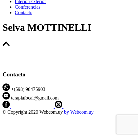
Interior/Exterior
Conferencias
Contacto
Selva MOTTINELLI
Contacto
+(598) 98475903
terapiafocal@gmail.com
CEIPFOTerapiaFocal
@ceipfo
© Copyright 2020 Webcom.uy
by
Webcom.uy