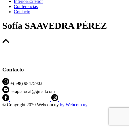
Interior/Exterior
Conferencias
Contacto
Sofía SAAVEDRA PÉREZ
Contacto
+(598) 98475903
terapiafocal@gmail.com
CEIPFOTerapiaFocal
@ceipfo
© Copyright 2020 Webcom.uy
by
Webcom.uy