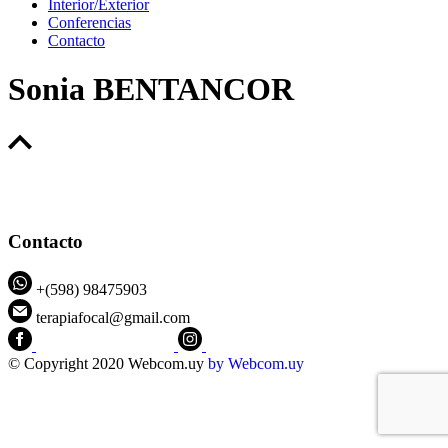
Interior/Exterior
Conferencias
Contacto
Sonia BENTANCOR
Contacto
+(598) 98475903
terapiafocal@gmail.com
CEIPFOTerapiaFocal
@ceipfo
© Copyright 2020 Webcom.uy
by
Webcom.uy