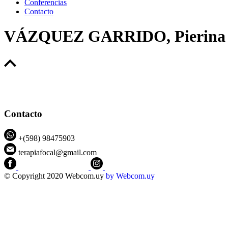
Conferencias
Contacto
VÁZQUEZ GARRIDO, Pierina
Contacto
+(598) 98475903
terapiafocal@gmail.com
CEIPFOTerapiaFocal
@ceipfo
© Copyright 2020 Webcom.uy
by
Webcom.uy