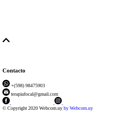
Contacto
+(598) 98475903
terapiafocal@gmail.com
CEIPFOTerapiaFocal
@ceipfo
© Copyright 2020 Webcom.uy
by
Webcom.uy