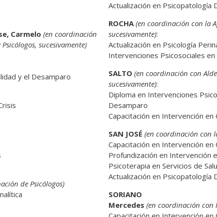
Actualización en Psicopatología 
ROCHA
(en coordinación con la 
se, Carmelo
(en coordinación
sucesivamente)
:
 Psicólogos, sucesivamente)
Actualización en Psicología Perin
Intervenciones Psicosociales en 
SALTO
(en coordinación con Alde
ilidad y el Desamparo
sucesivamente)
:
Diploma en Intervenciones Psicos
risis
Desamparo
Capacitación en Intervención en 
SAN JOSÉ
(en coordinación con l
Capacitación en Intervención en 
s
Profundización en Intervención e
Psicoterapia en Servicios de Sal
Actualización en Psicopatología 
ación de Psicólogos)
alítica
SORIANO
Mercedes
(en coordinación con 
Capacitación en Intervención en 