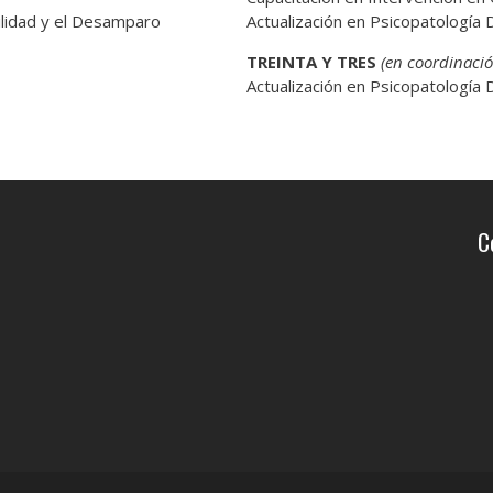
ilidad y el Desamparo
Actualización en Psicopatología 
TREINTA Y TRES
(en coordinació
Actualización en Psicopatología 
C