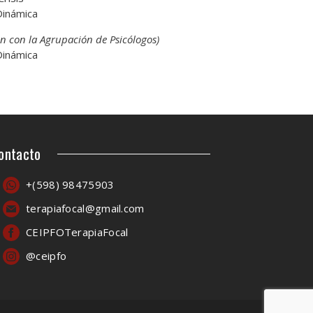
Dinámica
n con la Agrupación de Psicólogos)
Dinámica
ontacto
+(598) 98475903
terapiafocal@gmail.com
CEIPFOTerapiaFocal
@ceipfo