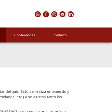
Conferencias
Contacto
ior del país. Esto se realiza en acuerdo y
sidades, etc.) y se ajustan tanto los
) 98475903 para comunicar su interés y