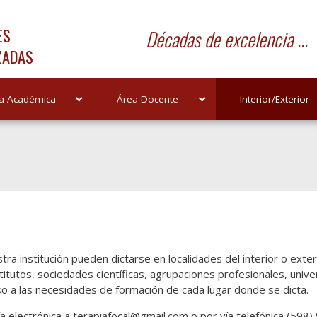
ES
Décadas de excelencia ...
ZADAS
a Académica
Área Docente
Interior/Exterior
ra institución pueden dictarse en localidades del interior o exter
titutos, sociedades científicas, agrupaciones profesionales, univer
so a las necesidades de formación de cada lugar donde se dicta.
 electrónica a terapiafocal@gmail.com o por vía telefónica (598