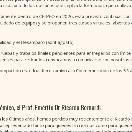
 cada uno de los dos años que implica la formación, que conlleva 
ctamente dentro de CEIPFO en 2026, está previsto continuar con l
 cuidado de equipo) y se proponen tres cursos virtuales, abiertos 
bilidad y el Desamparo (abril-agosto)
ebas y trabajos finales pendientes para entregarlos con límite d
dientes para retirar los convocamos a comunicarse con nosotros 
mpartido este fructífero camino a la Conmemoración de los 35 año
émico, el Prof. Emérito Dr Ricardo Bernardi
n los últimos años, hemos perdido muy recientemente al Ricardo 
y ha representado tanto para quienes la creamos como para quie
ineludible sino un mentor y acompañante esencial en todo momento