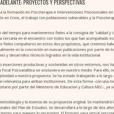
 ADELANTE: PROYECTOS Y PERSPECTIVAS
la formación en Psicoterapia e Intervenciones Psicosociales en á
ón en Crisis, el trabajo con poblaciones vulnerables y la Psicoterap
del tiempo para mantenernos fieles a la consigna de “calidad y c
la cercanía en el encuentro con todos los que han acompañado es
sido fieles compañeros en estos dos propósitos, que creemos hab
mente en la concreción en nuevas publicaciones por parte de lo
 y desarrollos técnicos logrados en la vida institucional.
ado inserciones productivas y sostenidas en otros entornos, nos 
 Focal Psicoanalitica se sostuviera en nuestro medio. Para ello, 
vidad a nuestra propuesta. Se ha estado trabajando a lo largo d
n relevancia para ambas instituciones. De esta forma -con una mo
sitario por parte del Ministerio de Educacion y Cultura MEC-, ya s
a metodología y la esencia de su propuesta original. Se mantendrá
nales del Plan de Estudios. Se desarrollará a lo largo de dos años,
ientes para quienes lo necesiten). El formato sera virtual sincron