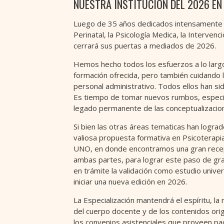
NUESTRA INSTITUCION DEL 2026 EN
Luego de 35 años dedicados intensamente a 
Perinatal, la Psicología Medica, la Intervenci
cerrará sus puertas a mediados de 2026.
Hemos hecho todos los esfuerzos a lo largo 
formación ofrecida, pero también cuidando 
personal administrativo. Todos ellos han 
Es tiempo de tomar nuevos rumbos, especial
legado permanente de las conceptualizaciones
Si bien las otras áreas tematicas han logr
valiosa propuesta formativa en Psicoterapia
UNO, en donde encontramos una gran recepti
ambas partes, para lograr este paso de gra
en trámite la validación como estudio univer
iniciar una nueva edición en 2026.
La Especialización mantendrá el espíritu, l
del cuerpo docente y de los contenidos origi
los convenios asistenciales que proveen pac