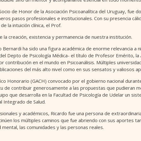
Socio de Honor de la Asociación Psicoanalítica del Uruguay, fue d
imeros pasos profesionales e institucionales. Con su presencia cál
 la intuición clínica, el Prof.
la creación, existencia y permanencia de nuestra institución.
 Bernardi ha sido una figura académica de enorme relevancia a niv
del Depto de Psicología Médica- el título de Profesor Emérito, la A
r contribución en el mundo en Psicoanálisis. Múltiples universid
blicaciones del más alto nivel como en sus sensatos y valiosos a
fico Honorario (GACH) convocado por el gobierno nacional durant
ritu de contribuir generosamente a las propuestas que pudieran m
uipo que desarrolla en la Facultad de Psicología de Udelar un sist
l Integrado de Salud.
sionales y académicos, Ricardo fue una persona de extraordinar
tinúen los múltiples caminos que fue abriendo con sus aportes t
mental, las comunidades y las personas reales.