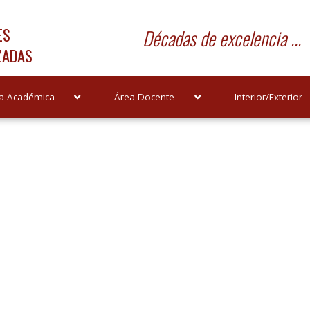
ES
Décadas de excelencia ...
ZADAS
a Académica
Área Docente
Interior/Exterior