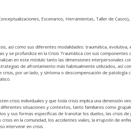
Conceptualizaciones, Escenarios, Herramientas, Taller de Casos),
is, así como sus diferentes modalidades: traumática, evolutiva, ex
las y se profundiza en la Crisis Traumática con sus componentes 
nalizan en este módulo tanto las dimensiones interpersonales como
ategias de afrontamiento más habitualmente utilizados, así como 
e crisis, por un lado, y síntoma o descompensación de patología c
ático.
ten crisis individuales y que toda crisis implica una dimensión vi
 diferentes situaciones y contextos, tanto familiares como grupa
os y sus formas específicas de transitar los duelos, las crisis de p
 las crisis en la comunidad, los accidentes viales, la irrupción de 
o intervenir en crisis.