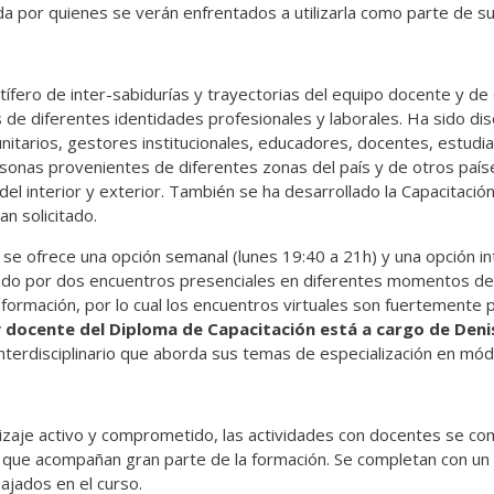
a por quienes se verán enfrentados a utilizarla como parte de su
ífero de inter-sabidurías y trayectorias del equipo docente y de
as de diferentes identidades profesionales y laborales. Ha sido d
itarios, gestores institucionales, educadores, docentes, estudian
ersonas provenientes de diferentes zonas del país y de otros país
l interior y exterior. También se ha desarrollado la Capacitación
an solicitado.
 se ofrece una opción semanal (lunes 19:40 a 21h) y una opción in
do por dos encuentros presenciales en diferentes momentos del 
formación, por lo cual los encuentros virtuales son fuertemente p
 docente del Diploma de Capacitación está a cargo de Deni
terdisciplinario que aborda sus temas de especialización en mód
zaje activo y comprometido, las actividades con docentes se co
que acompañan gran parte de la formación. Se completan con un tr
bajados en el curso.