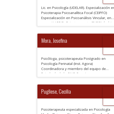
Lic. en Psicología (UDELAR). Especialización e
Psicoterapia Psicoanalítica Focal (CEIPFO)
Especialización en Psicoanálisis Vincular, en
curso (AAPPG). Psicoterapeuta (FUPSI) ámbit
privado y ex mutual Docente, responsable d
entrevistas de recepción de pacientes,
Coordinadora Adjunta y Coordinadora de
Mora, Josefina
prácticas clínicas (CEIPFO)
Psicóloga, psicoterapeuta Postgrado en
Psicología Perinatal (Inst. Agora)
Coordinadora y miembro del equipo de
Psicología de la ONG Casa Lunas
Psicoterapeuta del Programa de Niños en
situación de Calle Extrema (INAU-MIDES-BID)
Co autora de publicaciones sobre
Pugliese, Cecilia
Maternidad/Paternidad en la Adolescencia
Docente y supervisora clínica de la
Especialización en Psicoterapia Focal
Psicoanalítica Referente de Salud Menta […]
Psicoterapeuta especializada en Psicología