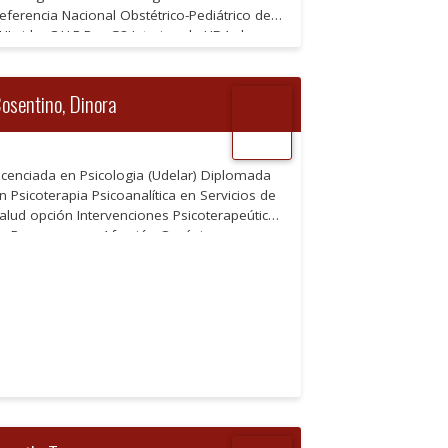
eferencia Nacional Obstétrico-Pediátrico de
HI-sida, C.H.P.R. – G2 Interino de UDA de
uidados Paliativos Pediátricos, C.H.P.R. –
nidad de Gestión de Cuidados Paliativos
ediátricos, Hospital Británico.
osentino, Dinora
icenciada en Psicologia (Udelar) Diplomada
n Psicoterapia Psicoanalítica en Servicios de
alud opción Intervenciones Psicoterapeúticas
n Personas con Afección Orgánica y en
pción Psicoterapia Psicoanalítica expedido
or la Escuela de Graduados de la Facultad
eMedicina. Especialización en Psicoterapias
reves y Focales de Orientación Psicoanalítica
Instituto Ágora). Miembro integrante del
omité de Bioética del BPS. Psicóloga […]