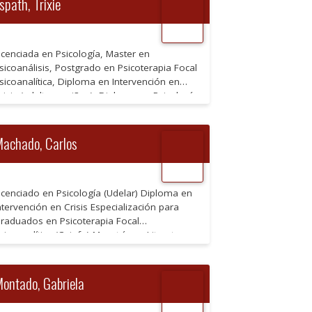
spath, Trixie
icenciada en Psicología, Master en
sicoanálisis, Postgrado en Psicoterapia Focal
sicoanalítica, Diploma en Intervención en
risis (adultos y niños), Diploma en Psicología
édica
achado, Carlos
icenciado en Psicología (Udelar) Diploma en
ntervención en Crisis Especialización para
raduados en Psicoterapia Focal
sicoanalítica (Ceipfo) Maestría en Literatura
Univ. Federal de Santa Catarina)
sicoterapeuta de orientación psicoanalítica
ocente de UdelaR (Desarrollo Integral en
ontado, Gabriela
alud, Desarrollo Sustentable), Ceipfo
Psicoanálisis), Instituto de Formación Docente