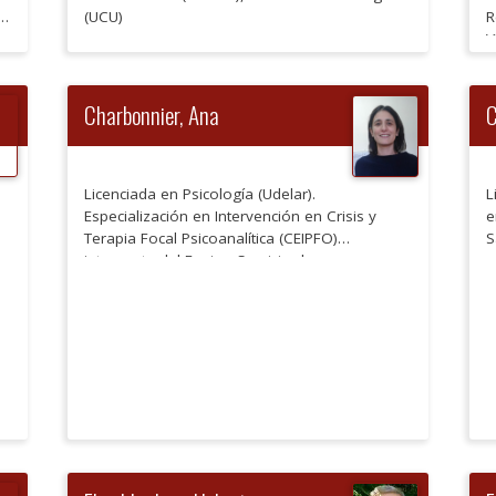
ia
(UCU)
R
V
C
U
e
P
Charbonnier, Ana
C
Licenciada en Psicología (Udelar).
L
Especialización en Intervención en Crisis y
e
Terapia Focal Psicoanalítica (CEIPFO)
S
integrante del Equipo Servicio de
e
Intervenciones Psicológicas (SIP) del
o
Departamento de Psicología de INAU
p
Supervisora del Programa Familia y Cuidados
d
Parentales de INAU Atención psicoterapéutica
B
a niños, adolescentes y adultos Trabajo con
(
familias y adolescentes en Centro Juvenil
C
"Mamboretá" Representante por […]