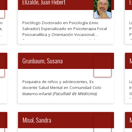
Elizalde, Juan Hebert
E
do
Psicólogo Doctorado en Psicología (Univ.
L
a,
Salvador) Especializado en Psicoterapia Focal
P
a
Psicoanalítica y Orientación Vocacional
P
Representante para Latinoamérica de la
C
Asociación Internacional de Sandplay Docente
M
Titular a cargo de la formación en Orientación
Vocacional en la Universidad Católica Asesor
Grunbaum, Susana
M
del INJU en la misma temática Psicoterapeuta
y supervisor Co-fundador y docente de Agora
Asesor Académico de […]
Psiquiatra de niños y adolescentes, Ex
L
docente Salud Mental en Comunidad Ciclo
I
(Facultad de Medicina)
G
Materno-infantil
P
(
P
D
Misol, Sandra
M
S
(