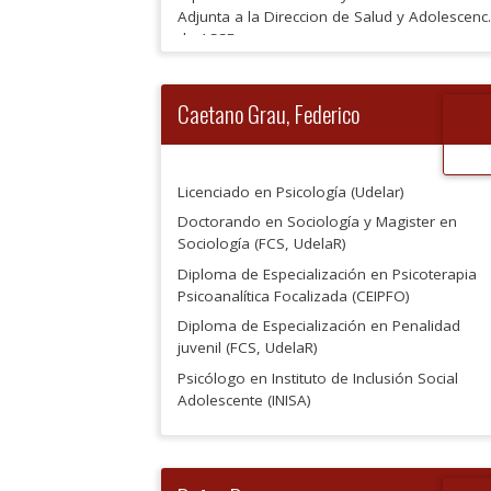
Adjunta a la Direccion de Salud y Adolescenc
de ASSE.
Ex-docente de la Unidad de Neurodesarrollo
de la Facultad de Medicina.
Ex-docente del Depto de Psicología Medica d
Caetano Grau, Federico
la Facultad de Medicina.
Integrante del Grupo Interdisciplinario de
Infancia y Pobreza de Udelar.
Integrante del equipo de elaboración de la
Licenciado en Psicología (Udelar)
Guia de Postvencion en Suicidio de
Doctorando en Sociología y Magister en
Adolescentes (Unicef-ASSE)
Sociología (FCS, UdelaR)
Diploma de Especialización en Psicoterapia
Psicoanalítica Focalizada (CEIPFO)
Diploma de Especialización en Penalidad
juvenil (FCS, UdelaR)
Psicólogo en Instituto de Inclusión Social
Adolescente (INISA)