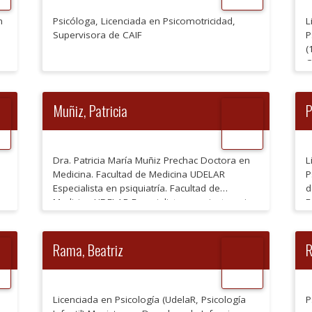
(
t
n
Psicóloga, Licenciada en Psicomotricidad,
L
y
Supervisora de CAIF
P
(
o
C
e
P
U
C
Muñiz, Patricia
P
P
U
L
Dra. Patricia María Muñiz Prechac Doctora en
F
L
Medicina. Facultad de Medicina UDELAR
c
P
Especialista en psiquiatría. Facultad de
d
Medicina UDELAR Especialista en psicoterapia
E
psicoanalítica adultos. Clínica Uno Socio titular
P
Sociedad de Psiquiatra Biológica del Uruguay
P
Médico psiquiatra Unidad de Insuficiencia
H
Rama, Beatriz
R
Cardiaca del Hospital de Clínicas (UMIC)
Licenciada en Psicología (UdelaR, Psicología
P