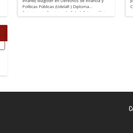
Infantil) Magister en Derechos de Infancia y
p
Políticas Públicas (UdelaR ) Diploma
C
Psicoterapia Servicios de Salud, Psicoanálisis
r
Psicoterapeuta habilitante AUDEPP (2000)
Supervisora Departamento de Psicología de
INAU
C