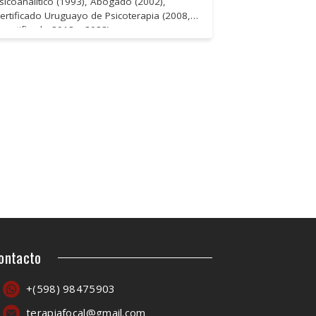
sicoanalítico (1993), Abogado (2002),
ertificado Uruguayo de Psicoterapia (2008,
ecertificado 2013 y 2022)
ontacto
+(598) 98475903
terapiafocal@gmail.com