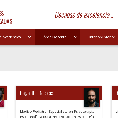
ES
Décadas de excelencia ...
ZADAS
a Académica
Área Docente
Interior/Exterior
Bagattini, Nicolás
B
Médico Pediatra, Especialista en Psicoterapia
L
Psicoanalítica (IUDEPP), Doctor en Psicología
P