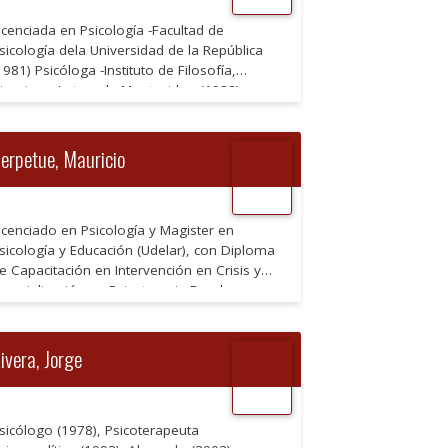
Familia y contrato socio-educativo) Ha
rabajado en instituciones comunitarias (CAIF)
icenciada en Psicología -Facultad de
 […]
sicología dela Universidad de la República
1981) Psicóloga -Instituto de Filosofía,
iencias y Letras de Montevideo (1982)
sicoterapeuta Habilitante – Asociación
ruguaya de Psicoterapia Psicoanalítica (1995)
ertificado Uruguayo de Psicoterapia en
erpetue, Mauricio
sicoterapia Psicoanalítica – Federación
ruguaya de Psicoterapia (2008) Certificado
atinoamericano de Psicoterapeuta-
ederación Latinoamericana de Psicoterapia
icenciado en Psicología y Magister en
on el aval […]
sicología y Educación (Udelar), con Diploma
e Capacitación en Intervención en Crisis y
specialización en Psicoterapia Focal
sicoanalítica (CEIPFO) y en
sicotraumatología (Ceptra). Profesor de
istoria (Instituto Artigas)
ivera, Jorge
sicólogo (1978), Psicoterapeuta