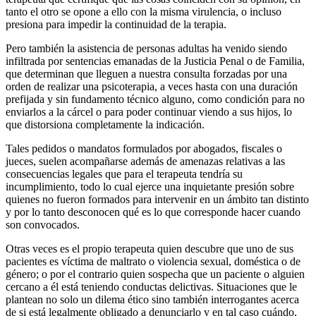
tanto el otro se opone a ello con la misma virulencia, o incluso
presiona para impedir la continuidad de la terapia.
Pero también la asistencia de personas adultas ha venido siendo
infiltrada por sentencias emanadas de la Justicia Penal o de Familia,
que determinan que lleguen a nuestra consulta forzadas por una
orden de realizar una psicoterapia, a veces hasta con una duración
prefijada y sin fundamento técnico alguno, como condición para no
enviarlos a la cárcel o para poder continuar viendo a sus hijos, lo
que distorsiona completamente la indicación.
Tales pedidos o mandatos formulados por abogados, fiscales o
jueces, suelen acompañarse además de amenazas relativas a las
consecuencias legales que para el terapeuta tendría su
incumplimiento, todo lo cual ejerce una inquietante presión sobre
quienes no fueron formados para intervenir en un ámbito tan distinto
y por lo tanto desconocen qué es lo que corresponde hacer cuando
son convocados.
Otras veces es el propio terapeuta quien descubre que uno de sus
pacientes es víctima de maltrato o violencia sexual, doméstica o de
género; o por el contrario quien sospecha que un paciente o alguien
cercano a él está teniendo conductas delictivas. Situaciones que le
plantean no solo un dilema ético sino también interrogantes acerca
de si está legalmente obligado a denunciarlo y en tal caso cuándo,