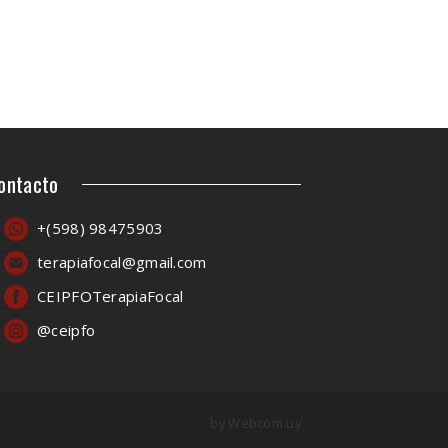
ontacto
+(598) 98475903
terapiafocal@gmail.com
CEIPFOTerapiaFocal
@ceipfo
by
Webcom.uy