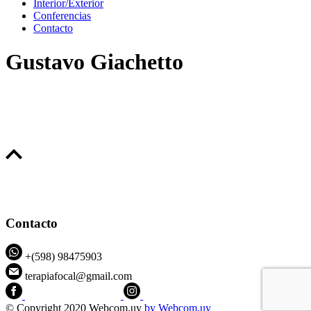
Interior/Exterior
Conferencias
Contacto
Gustavo Giachetto
Contacto
+(598) 98475903
terapiafocal@gmail.com
CEIPFOTerapiaFocal
@ceipfo
© Copyright 2020 Webcom.uy
by
Webcom.uy