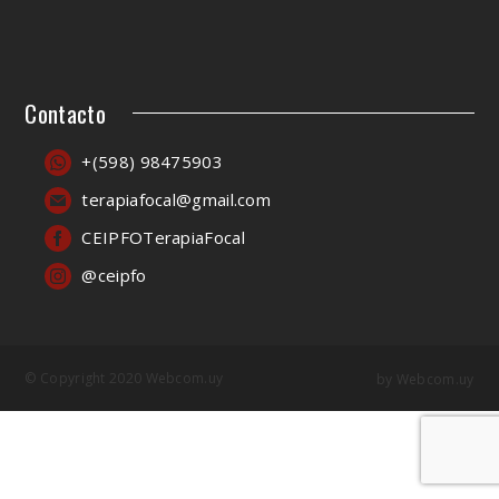
Contacto
+(598) 98475903
terapiafocal@gmail.com
CEIPFOTerapiaFocal
@ceipfo
© Copyright 2020 Webcom.uy
by
Webcom.uy