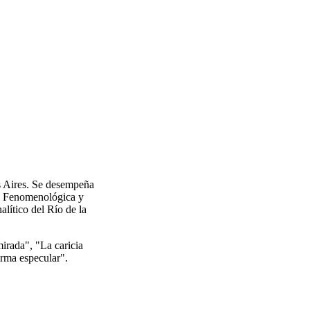
s Aires. Se desempeña
ía Fenomenológica y
lítico del Río de la
mirada", "La caricia
orma especular".