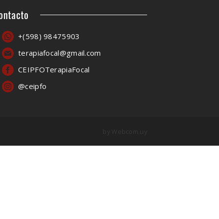
ontacto
+(598) 98475903
terapiafocal@gmail.com
CEIPFOTerapiaFocal
@ceipfo
by
Webcom.uy