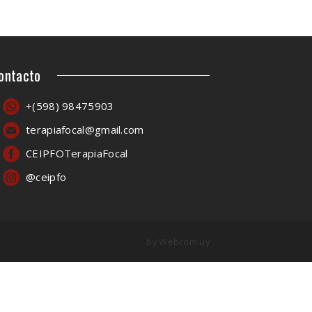
ontacto
+(598) 98475903
terapiafocal@gmail.com
CEIPFOTerapiaFocal
@ceipfo
by
Webcom.uy