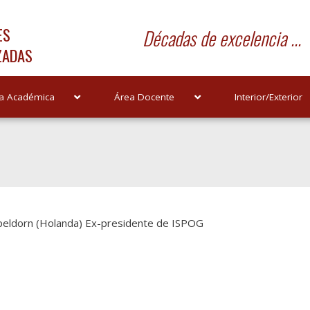
ES
Décadas de excelencia ...
ZADAS
a Académica
Área Docente
Interior/Exterior
peldorn (Holanda) Ex-presidente de ISPOG