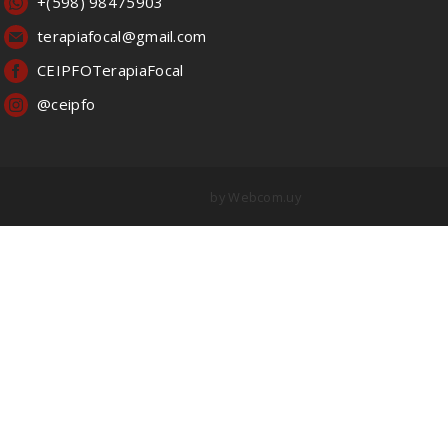
+(598) 98475903
terapiafocal@gmail.com
CEIPFOTerapiaFocal
@ceipfo
by
Webcom.uy