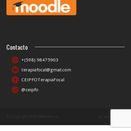
Contacto
+(598) 98475903
terapiafocal@gmail.com
CEIPFOTerapiaFocal
@ceipfo
© Copyright 2020 Webcom.uy
by
Webcom.uy