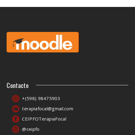
Contacto
+(598) 98475903
terapiafocal@gmail.com
CEIPFOTerapiaFocal
@ceipfo