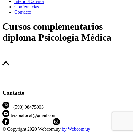
Interior/Exterior
Conferencias
Contacto
Cursos complementarios
diploma Psicología Médica
Contacto
+(598) 98475903
terapiafocal@gmail.com
CEIPFOTerapiaFocal
@ceipfo
© Copyright 2020 Webcom.uy
by
Webcom.uy