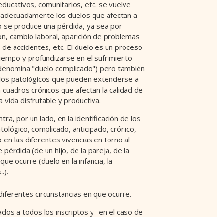
educativos, comunitarios, etc. se vuelve
 adecuadamente los duelos que afectan a
o se produce una pérdida, ya sea por
n, cambio laboral, aparición de problemas
 de accidentes, etc. El duelo es un proceso
iempo y profundizarse en el sufrimiento
 denomina "duelo complicado") pero también
los patológicos que pueden extenderse a
n cuadros crónicos que afectan la calidad de
na vida disfrutable y productiva.
ra, por un lado, en la identificación de los
tológico, complicado, anticipado, crónico,
 en las diferentes vivencias en torno al
e pérdida (de un hijo, de la pareja, de la
que ocurre (duelo en la infancia, la
.).
diferentes circunstancias en que ocurre.
dos a todos los inscriptos y -en el caso de