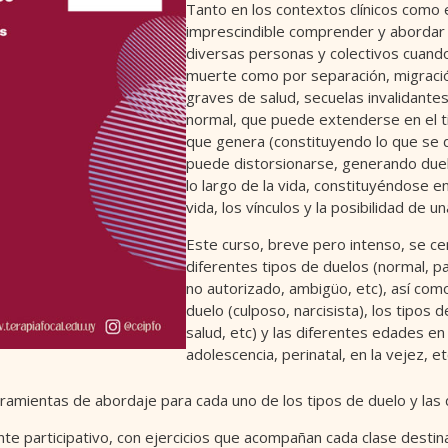
Tanto en los contextos clínicos como 
imprescindible comprender y abordar
diversas personas y colectivos cuand
muerte como por separación, migració
graves de salud, secuelas invalidantes
normal, que puede extenderse en el t
que genera (constituyendo lo que se
puede distorsionarse, generando due
lo largo de la vida, constituyéndose e
vida, los vínculos y la posibilidad de u
Este curso, breve pero intenso, se cent
diferentes tipos de duelos (normal, pa
no autorizado, ambigüo, etc), así como
duelo (culposo, narcisista), los tipos d
salud, etc) y las diferentes edades en 
adolescencia, perinatal, en la vejez, etc
rramientas de abordaje para cada uno de los tipos de duelo y las 
nte participativo, con ejercicios que acompañan cada clase destina