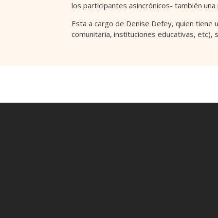
los participantes asincrónicos- también una 
Esta a cargo de Denise Defey, quien tiene un
comunitaria, instituciones educativas, etc),