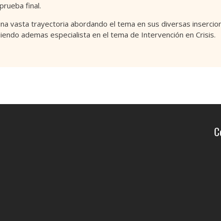
prueba final.
a vasta trayectoria abordando el tema en sus diversas inserciones
 siendo ademas especialista en el tema de Intervención en Crisis.
C