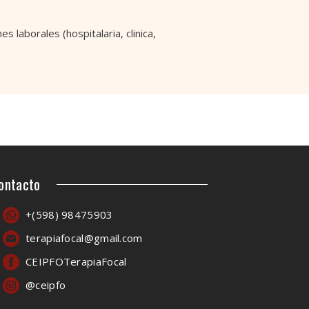
 laborales (hospitalaria, clinica,
ontacto
+(598) 98475903
terapiafocal@gmail.com
CEIPFOTerapiaFocal
@ceipfo