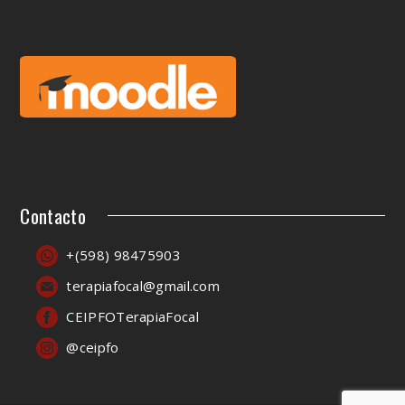
Contacto
+(598) 98475903
terapiafocal@gmail.com
CEIPFOTerapiaFocal
@ceipfo