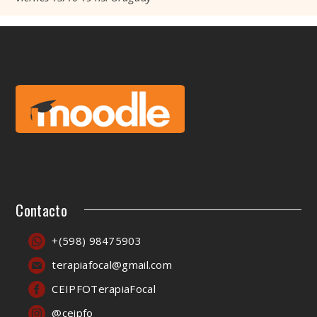
Contacto
+(598) 98475903
terapiafocal@gmail.com
CEIPFOTerapiaFocal
@ceipfo