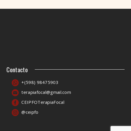
Contacto
+(598) 98475903
terapiafocal@gmail.com
CEIPFOTerapiaFocal
@ceipfo