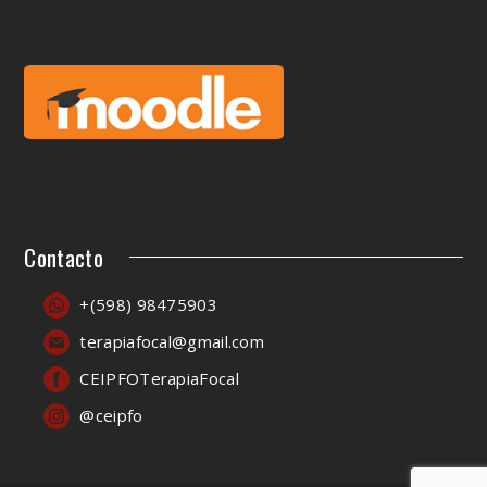
Contacto
+(598) 98475903
terapiafocal@gmail.com
CEIPFOTerapiaFocal
@ceipfo